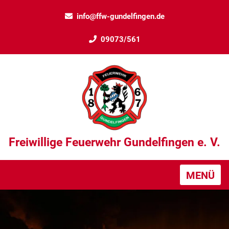
info@ffw-gundelfingen.de
09073/561
Freiwillige Feuerwehr Gundelfingen e. V.
MENÜ