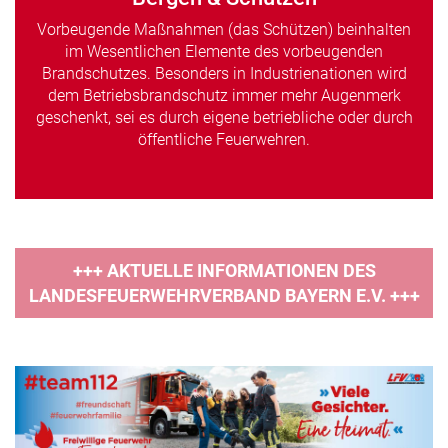
Vorbeugende Maßnahmen (das Schützen) beinhalten
im Wesentlichen Elemente des vorbeugenden
Brandschutzes. Besonders in Industrienationen wird
dem Betriebsbrandschutz immer mehr Augenmerk
geschenkt, sei es durch eigene betriebliche oder durch
öffentliche Feuerwehren.
+++ AKTUELLE INFORMATIONEN DES
LANDESFEUERWEHRVERBAND BAYERN E.V. +++